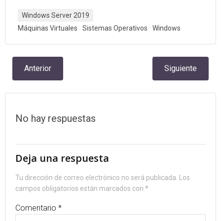
Windows Server 2019
Máquinas Virtuales
Sistemas Operativos
Windows
Navegación
Navegación
Anterior
Siguiente
por
por
las
las
No hay respuestas
entradas
entradas
Deja una respuesta
Tu dirección de correo electrónico no será publicada.
Los
campos obligatorios están marcados con
*
Comentario
*