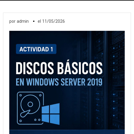
▪
por
admin
el
11/05/2026