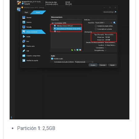
Partición
1
: 2,5GB