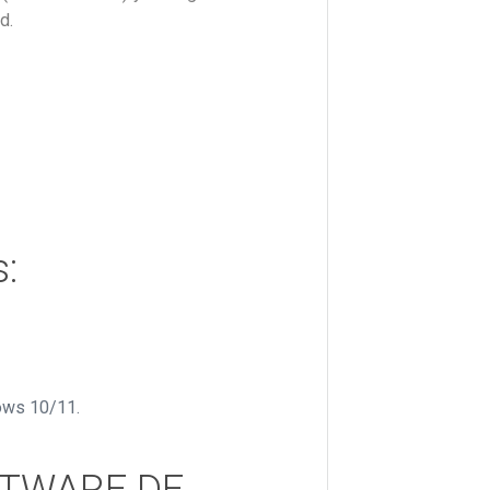
d.
:
ows 10/11.
FTWARE DE